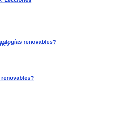
o: Lecciones
ecnologías renovables?
ones
s renovables?