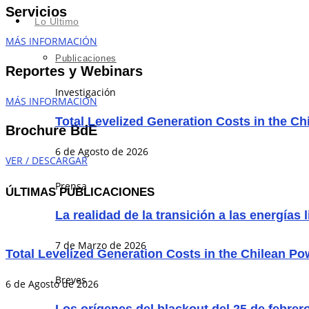
Servicios
Lo Último
MÁS INFORMACIÓN
Publicaciones
Reportes y Webinars
Investigación
MÁS INFORMACIÓN
Total Levelized Generation Costs in the C
Brochure BdE
6 de Agosto de 2026
VER / DESCARGAR
Prensa
ÚLTIMAS PUBLICACIONES
La realidad de la transición a las energías 
7 de Marzo de 2026
Total Levelized Generation Costs in the Chilean P
Breves
6 de Agosto de 2026