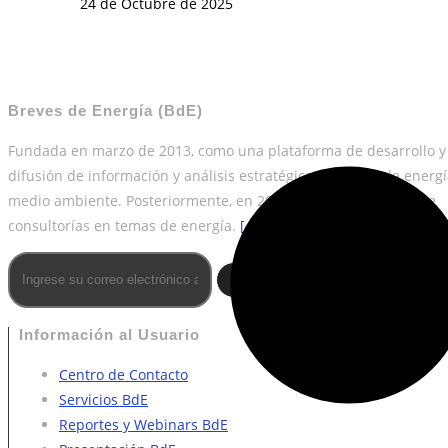
24 de Octubre de 2025
Breves de Energía (BdE)
Fundada en marzo de 2013, como una plataforma de desarrollo y
difusión de información y análisis estratégico en temas de energí
medio ambiente. Posteriormente, en 2018 sumó los servicios de
consultorías en temas de energía.
[+]
suscribirme
Información al Usuario
Centro de Contacto
Servicios BdE
Reportes y Webinars BdE