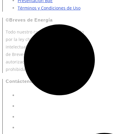
Presentación BdE
Términos y Condiciones de Uso
©Breves de Energía
Todo nuestro contenido está protegido
por la ley chilena de propiedad
intelectual. Cualquier uso del material
de Breves de Energía sin expresa
autorización está estrictamente
prohibida.
[+]
Contáctenos