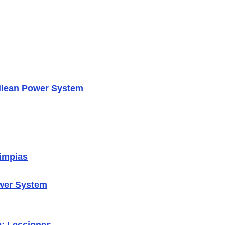
hilean Power System
limpias
ower System