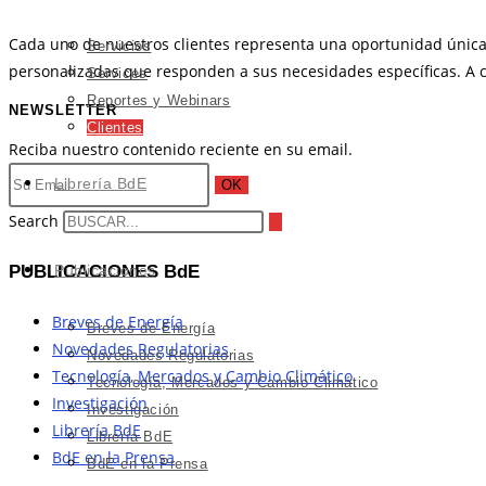
Cada uno de nuestros clientes representa una oportunidad única p
Servicios
personalizadas que responden a sus necesidades específicas. A 
Services
Reportes y Webinars
NEWSLETTER
Clientes
Reciba nuestro contenido reciente en su email.
Librería BdE
OK
Search
PUBLICACIONES BdE
Publicaciones
Breves de Energía
Breves de Energía
Novedades Regulatorias
Novedades Regulatorias
Tecnología, Mercados y Cambio Climático
Tecnología, Mercados y Cambio Climático
Investigación
Investigación
Librería BdE
Librería BdE
BdE en la Prensa
BdE en la Prensa