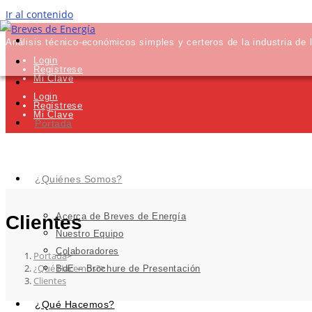
Ir al contenido
Análisis técnico-económicos simples y certeros de la industria de 
Login
Regístrese
Mi Clave
Login
Regístrese
Mi Clave
Portada
¿Quiénes Somos?
Acerca de Breves de Energía
Clientes
Nuestro Equipo
Colaboradores
Portada
>
¿Qué Hacemos?
>
BdE – Brochure de Presentación
Clientes
¿Qué Hacemos?