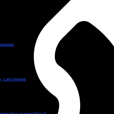
limpias
o: Lecciones