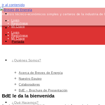
Ir al contenido
Análisis técnico-económicos simples y certeros de la industria de 
Login
Regístrese
Mi Clave
Login
Regístrese
Mi Clave
Portada
¿Quiénes Somos?
Acerca de Breves de Energía
Nuestro Equipo
Colaboradores
BdE – Brochure de Presentación
BdE le da la bienvenida
¿Qué Hacemos?