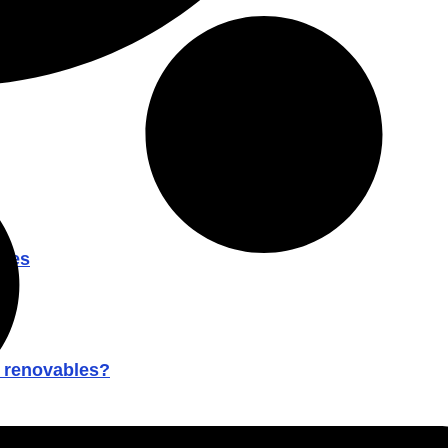
ones
s renovables?