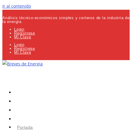
Ir al contenido
Análisis técnico-económicos simples y certeros de la industria de
la energía.
Login
Regístrese
Mi Clave
Login
Regístrese
Mi Clave
Portada