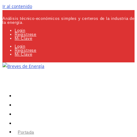
Ir al contenido
Análisis técnico-económicos simples y certeros de la industria de
la energía.
Login
Regístrese
Mi Clave
Login
Regístrese
Mi Clave
Portada