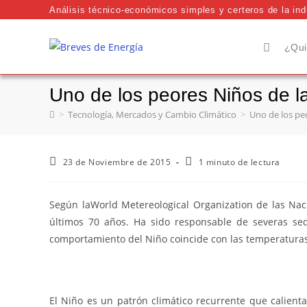
Análisis técnico-económicos simples y certeros de la indu
¿Qui
Uno de los peores Niños de la
>
Tecnología, Mercados y Cambio Climático
>
Uno de los peo
23 de Noviembre de 2015
1 minuto de lectura
Según laWorld Metereological Organization de las Naci
últimos 70 años. Ha sido responsable de severas seq
comportamiento del Niño coincide con las temperaturas
El Niño es un patrón climático recurrente que calienta 