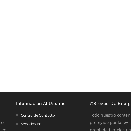
Información Al Usuario
©Breves De Energ
Todo nuestro conten
Centro de Contacto
co
protegido por la ley 
Servicios BdE
, en
propiedad intelectua