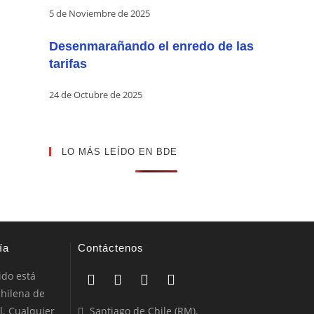
5 de Noviembre de 2025
Desenmarañando el enredo de las
tarifas
24 de Octubre de 2025
LO MÁS LEÍDO EN BDE
ía
Contáctenos
ido está
chilena de
l. Cualquier
Santiago de Chile (RM).