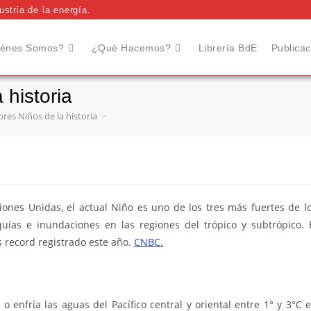
stria de la energía.
énes Somos?
¿Qué Hacemos?
Librería BdE
Publica
 historia
res Niños de la historia
>
ones Unidas, el actual Niño es uno de los tres más fuertes de l
uías e inundaciones en las regiones del trópico y subtrópico. 
 record registrado este año.
CNBC.
o enfría las aguas del Pacífico central y oriental entre 1° y 3°C 