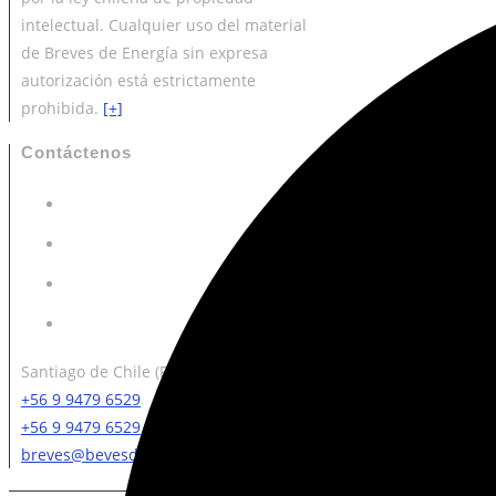
intelectual. Cualquier uso del material
de Breves de Energía sin expresa
autorización está estrictamente
prohibida.
[+]
Contáctenos
Santiago de Chile (RM).
+56 9 9479 6529
+56 9 9479 6529
breves@bevesdeenergia.com