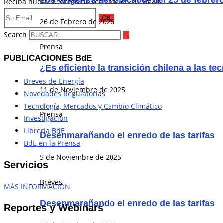
Los orígenes del blackout del 25 de febrer
Reciba nuestro contenido reciente en su email.
OK
26 de Febrero de 2026
Search
Prensa
PUBLICACIONES BdE
¿Es eficiente la transición chilena a las t
Breves de Energía
11 de Noviembre de 2025
Novedades Regulatorias
Tecnología, Mercados y Cambio Climático
Prensa
Investigación
Librería BdE
Desenmarañando el enredo de las tarifas
BdE en la Prensa
5 de Noviembre de 2025
Servicios
Breves
MÁS INFORMACIÓN
Desenmarañando el enredo de las tarifas
Reportes y Webinars