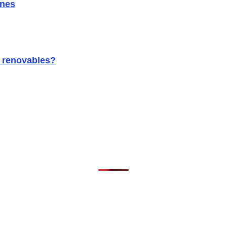
ones
s renovables?