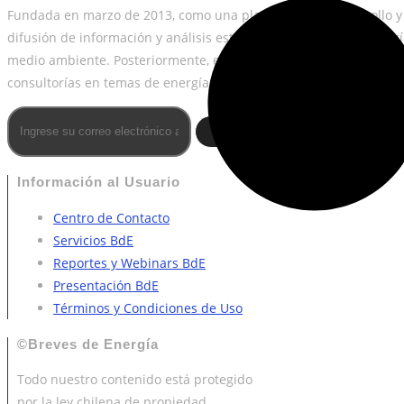
Fundada en marzo de 2013, como una plataforma de desarrollo y
difusión de información y análisis estratégico en temas de energí
medio ambiente. Posteriormente, en 2018 sumó los servicios de
consultorías en temas de energía.
[+]
suscribirme
Información al Usuario
Centro de Contacto
Servicios BdE
Reportes y Webinars BdE
Presentación BdE
Términos y Condiciones de Uso
©Breves de Energía
Todo nuestro contenido está protegido
por la ley chilena de propiedad