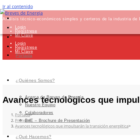
Ir al contenido
Análisis técnico-económicos simples y certeros de la industria de 
Login
Regístrese
Mi Clave
Login
Regístrese
Mi Clave
Portada
¿Quiénes Somos?
Acerca de Breves de Energía
Avances tecnológicos que impuls
Nuestro Equipo
Colaboradores
Portada
>
Prensa
>
BdE – Brochure de Presentación
Avances tecnológicos que impulsarán la transición energética
>
¿Qué Hacemos?