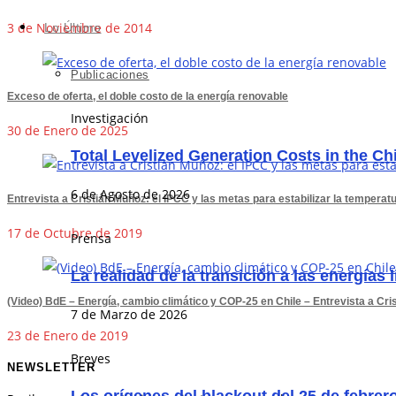
3 de Noviembre de 2014
Lo Último
Publicaciones
Exceso de oferta, el doble costo de la energía renovable
Investigación
30 de Enero de 2025
Total Levelized Generation Costs in the C
6 de Agosto de 2026
Entrevista a Cristián Muñoz: el IPCC y las metas para estabilizar la temperat
17 de Octubre de 2019
Prensa
La realidad de la transición a las energías 
(Video) BdE – Energía, cambio climático y COP-25 en Chile – Entrevista a Cr
7 de Marzo de 2026
23 de Enero de 2019
Breves
NEWSLETTER