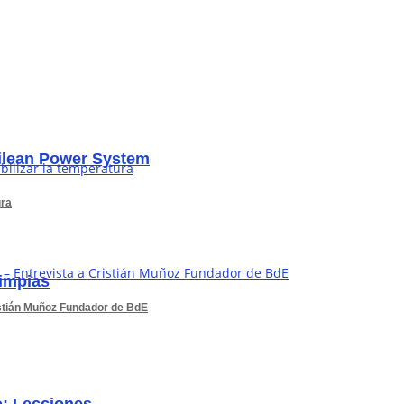
hilean Power System
ura
limpias
istián Muñoz Fundador de BdE