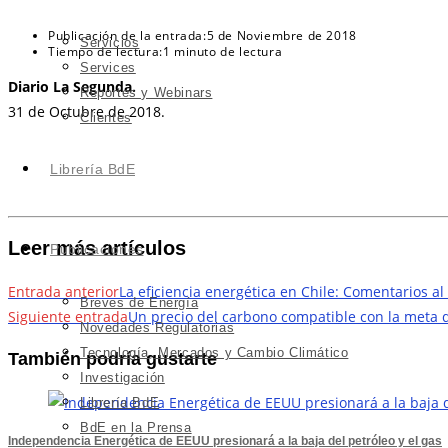
Publicación de la entrada:
5 de Noviembre de 2018
Servicios
Tiempo de lectura:
1 minuto de lectura
Services
Diario La Segunda.
Reportes y Webinars
31 de Octubre de 2018.
Clientes
Librería BdE
Leer más artículos
Publicaciones
Entrada anterior
La eficiencia energética en Chile: Comentarios al
Breves de Energía
Siguiente entrada
Un precio del carbono compatible con la meta 
Novedades Regulatorias
Tecnología, Mercados y Cambio Climático
También podría gustarte
Investigación
Librería BdE
BdE en la Prensa
Independencia Energética de EEUU presionará a la baja del petróleo y el gas