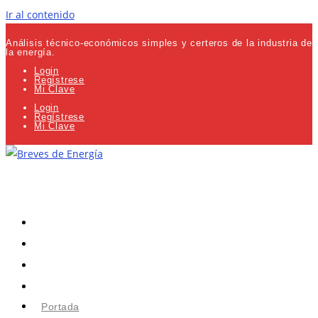
Ir al contenido
Análisis técnico-económicos simples y certeros de la industria de
la energía.
Login
Regístrese
Mi Clave
Login
Regístrese
Mi Clave
Portada