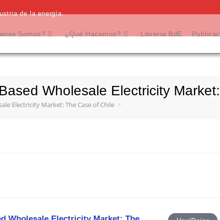
stria de la energía.
énes Somos?
¿Qué Hacemos?
Librería BdE
Publica
Based Wholesale Electricity Market:
e Electricity Market: The Case of Chile
>
d Wholesale Electricity Market: The