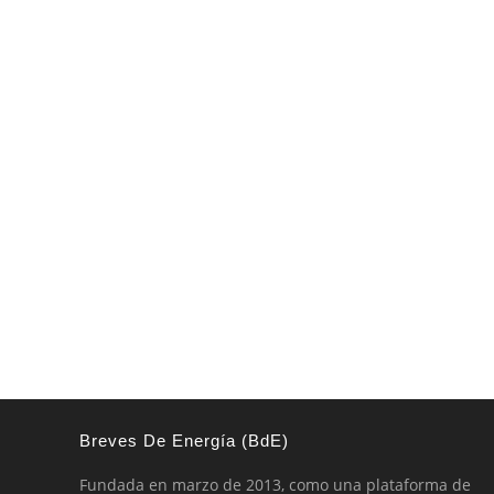
Breves De Energía (BdE)
Fundada en marzo de 2013, como una plataforma de