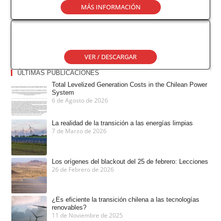
MÁS INFORMACIÓN
Brochure BdE
VER / DESCARGAR
ÚLTIMAS PUBLICACIONES
Total Levelized Generation Costs in the Chilean Power
System
6 de Agosto de 2026
La realidad de la transición a las energías limpias
7 de Marzo de 2026
Los orígenes del blackout del 25 de febrero: Lecciones
26 de Febrero de 2026
¿Es eficiente la transición chilena a las tecnologías
renovables?
11 de Noviembre de 2025