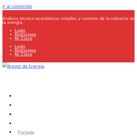
Ir al contenido
Análisis técnico-económicos simples y certeros de la industria de
la energía.
Login
Regístrese
Mi Clave
Login
Regístrese
Mi Clave
Portada