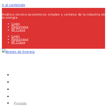
Ir al contenido
Análisis técnico-económicos simples y certeros de la industria de
la energía.
Login
Regístrese
Mi Clave
Login
Regístrese
Mi Clave
Portada