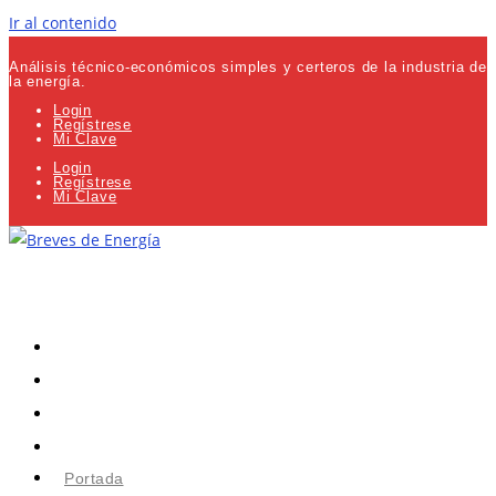
Ir al contenido
Análisis técnico-económicos simples y certeros de la industria de
la energía.
Login
Regístrese
Mi Clave
Login
Regístrese
Mi Clave
Portada