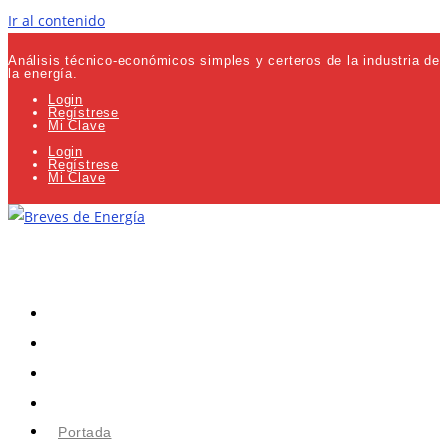
Ir al contenido
Análisis técnico-económicos simples y certeros de la industria de
la energía.
Login
Regístrese
Mi Clave
Login
Regístrese
Mi Clave
Portada