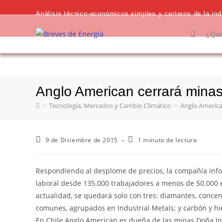
Análisis técnico-económicos simples y certeros de la indu
¿Qui
Anglo American cerrará minas 
>
Tecnología, Mercados y Cambio Climático
>
Anglo American
9 de Diciembre de 2015
1 minuto de lectura
Respondiendo al desplome de precios, la compañía info
laboral desde 135.000 trabajadores a menos de 50.000 
actualidad, se quedará solo con tres: diamantes, concent
comunes, agrupados en Industrial Metals; y carbón y h
En Chile Anglo American es dueña de las minas Doña Iné