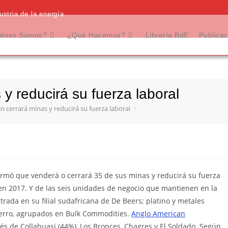
stria de la energía.
énes Somos?
¿Qué Hacemos?
Librería BdE
Publica
y reducirá su fuerza laboral
 cerrará minas y reducirá su fuerza laboral
>
rmó que venderá o cerrará 35 de sus minas y reducirá su fuerza
en 2017. Y de las seis unidades de negocio que mantienen en la
rada en su filial sudafricana de De Beers; platino y metales
ierro, agrupados en Bulk Commodities.
Anglo American
s de Collahuasi (44%), Los Bronces, Chagres y El Soldado. Según