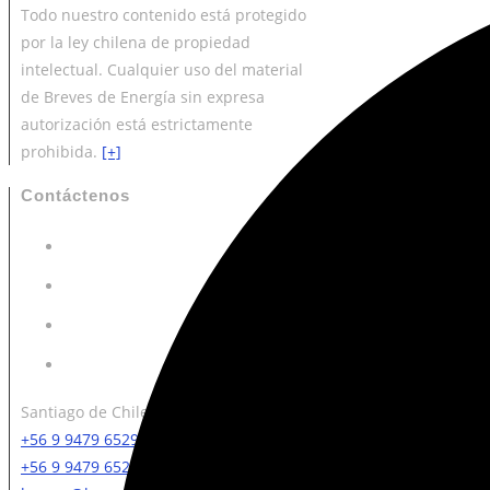
Todo nuestro contenido está protegido
por la ley chilena de propiedad
intelectual. Cualquier uso del material
de Breves de Energía sin expresa
autorización está estrictamente
prohibida.
[+]
Contáctenos
Santiago de Chile (RM).
+56 9 9479 6529
+56 9 9479 6529