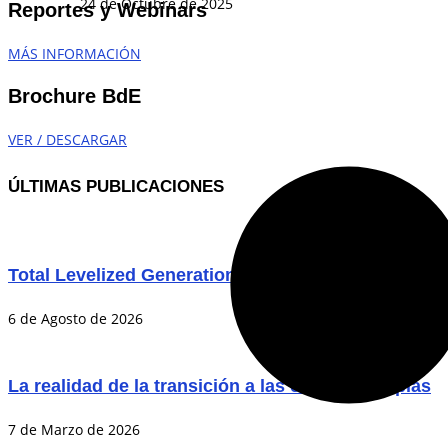
24 de Octubre de 2025
Reportes y Webinars
MÁS INFORMACIÓN
Brochure BdE
VER / DESCARGAR
ÚLTIMAS PUBLICACIONES
Total Levelized Generation Costs in the Chilean P
6 de Agosto de 2026
La realidad de la transición a las energías limpias
7 de Marzo de 2026