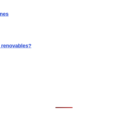
ones
s renovables?