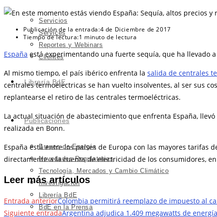
Servicios
Publicación de la entrada:
4 de Diciembre de 2017
Services
Tiempo de lectura:
1 minuto de lectura
Reportes y Webinars
España
está experimentando una fuerte sequía, que ha llevado a l
Clientes
Al mismo tiempo, el país ibérico enfrenta la
salida de centrales t
Librería BdE
centrales termoeléctricas se han vuelto insolventes, al ser sus c
replantearse el retiro de las centrales termoeléctricas.
La actual situación de abastecimiento que enfrenta España, llevó
Publicaciones
realizada en Bonn.
España está entre los países de Europa con las mayores tarifas d
Breves de Energía
directamente a la cuenta de electricidad de los consumidores, e
Novedades Regulatorias
Tecnología, Mercados y Cambio Climático
Leer más artículos
Investigación
Librería BdE
Entrada anterior
Colombia permitirá reemplazo de impuesto al ca
BdE en la Prensa
Siguiente entrada
Argentina adjudica 1.409 megawatts de energí