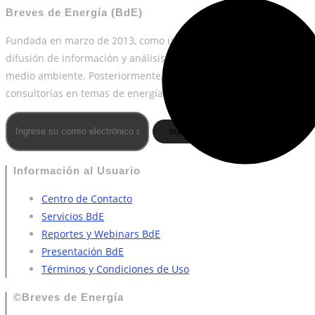
Breves de Energía (BdE)
Fundada en marzo de 2013, como una plataforma de desarrollo y
difusión de información y análisis estratégico en temas de energí
medio ambiente. Posteriormente, en 2018 sumó los servicios de
consultorías en temas de energía.
[+]
suscribirme
Información al Usuario
Centro de Contacto
Servicios BdE
Reportes y Webinars BdE
Presentación BdE
Términos y Condiciones de Uso
©Breves de Energía