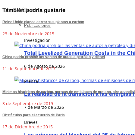
Lo Último
También podría gustarte
Reino Unido planea cerrar sus plantas a carbón
Publicaciones
23 de Noviembre de 2015
Investigación
Total Levelized Generation Costs in the C
China podría prohibir las ventas de autos a petróleo y diésel
6 de Agosto de 2026
11 de Septiembre de 2017
Prensa
Mínimos históricos de carbón, normas de emisiones de metano, aire acondic
La realidad de la transición a las energías 
3 de Septiembre de 2019
7 de Marzo de 2026
Obstáculos para el acuerdo de Paris
Breves
17 de Diciembre de 2015