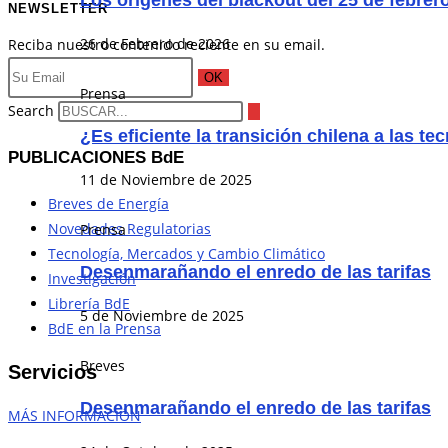
Los orígenes del blackout del 25 de febrer
NEWSLETTER
26 de Febrero de 2026
Reciba nuestro contenido reciente en su email.
OK
Prensa
Search
¿Es eficiente la transición chilena a las t
PUBLICACIONES BdE
11 de Noviembre de 2025
Breves de Energía
Novedades Regulatorias
Prensa
Tecnología, Mercados y Cambio Climático
Desenmarañando el enredo de las tarifas
Investigación
Librería BdE
5 de Noviembre de 2025
BdE en la Prensa
Breves
Servicios
Desenmarañando el enredo de las tarifas
MÁS INFORMACIÓN