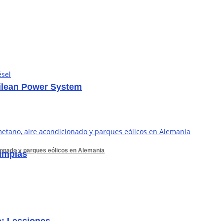
hilean Power System
ionado y parques eólicos en Alemania
limpias