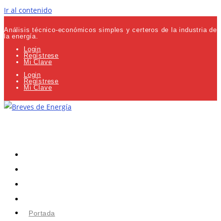
Ir al contenido
Análisis técnico-económicos simples y certeros de la industria de
la energía.
Login
Regístrese
Mi Clave
Login
Regístrese
Mi Clave
Portada