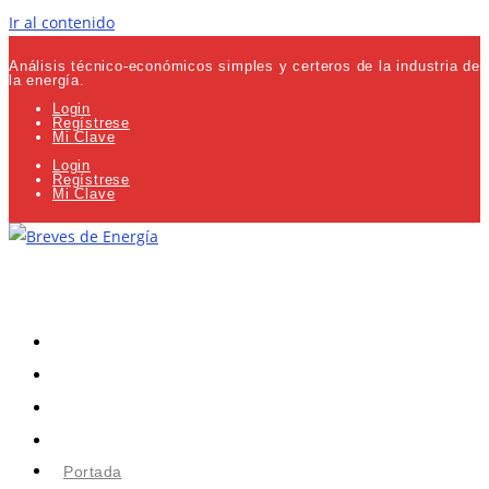
Ir al contenido
Análisis técnico-económicos simples y certeros de la industria de
la energía.
Login
Regístrese
Mi Clave
Login
Regístrese
Mi Clave
Portada