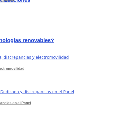
o: Lecciones
ecnologías renovables?
lectromovilidad
ancias en el Panel