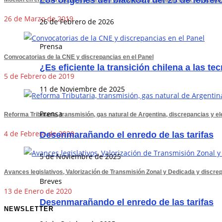
Los orígenes del blackout del 25 de febrer
26 de Marzo de 2019
26 de Febrero de 2026
Prensa
Convocatorias de la CNE y discrepancias en el Panel
¿Es eficiente la transición chilena a las t
5 de Febrero de 2019
11 de Noviembre de 2025
Prensa
Reforma Tributaria, transmisión, gas natural de Argentina, discrepancias y e
4 de Febrero de 2020
Desenmarañando el enredo de las tarifas
5 de Noviembre de 2025
Avances legislativos, Valorización de Transmisión Zonal y Dedicada y discrep
Breves
13 de Enero de 2020
Desenmarañando el enredo de las tarifas
NEWSLETTER