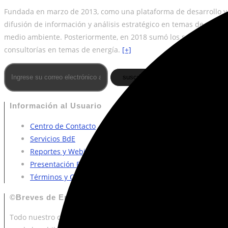
Fundada en marzo de 2013, como una plataforma de desarrollo y
difusión de información y análisis estratégico en temas de energí
medio ambiente. Posteriormente, en 2018 sumó los servicios de
consultorías en temas de energía.
[+]
suscribirme
Información al Usuario
Centro de Contacto
Servicios BdE
Reportes y Webinars BdE
Presentación BdE
Términos y Condiciones de Uso
©Breves de Energía
Todo nuestro contenido está protegido