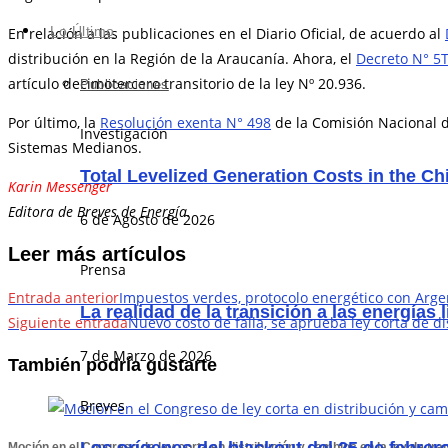
Lo Último
En relación a las publicaciones en el Diario Oficial, de acuerdo al
distribución en la Región de la Araucanía. Ahora, el
Decreto N° 5
artículo decimotercero transitorio de la ley Nº 20.936.
Publicaciones
Por último, la
Resolución exenta N° 498
de la Comisión Nacional de
Investigación
Sistemas Medianos.
Total Levelized Generation Costs in the C
Karin Messenger
Editora de Breves de Energía.
6 de Agosto de 2026
Leer más artículos
Prensa
Entrada anterior
Impuestos verdes, protocolo energético con Argent
La realidad de la transición a las energías 
Siguiente entrada
Nuevo costo de falla, se aprueba ley corta de di
7 de Marzo de 2026
También podría gustarte
Breves
Moción en el Congreso de ley corta en distribución y cambios en la ley de tr