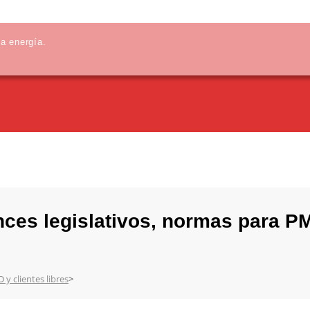
la energía.
nces legislativos, normas para PM
y clientes libres
>