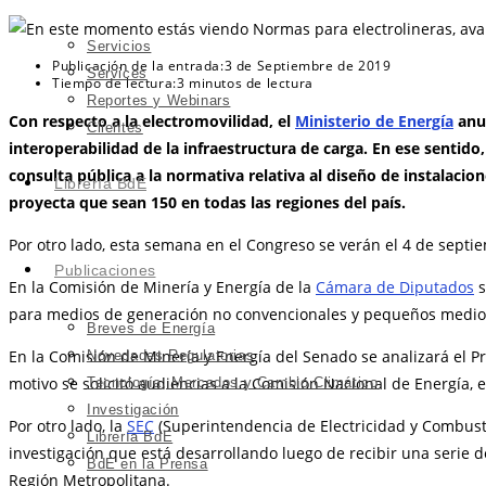
Servicios
Publicación de la entrada:
3 de Septiembre de 2019
Services
Tiempo de lectura:
3 minutos de lectura
Reportes y Webinars
Con respecto a la electromovilidad, el
Ministerio de Energía
anun
Clientes
interoperabilidad de la infraestructura de carga. En ese sentido, 
consulta pública a la normativa relativa al diseño de instalacio
Librería BdE
proyecta que sean 150 en todas las regiones del país.
Por otro lado, esta semana en el Congreso se verán el 4 de sept
Publicaciones
En la Comisión de Minería y Energía de la
Cámara de Diputados
s
para medios de generación no convencionales y pequeños medio
Breves de Energía
En la Comisión de Minería y Energía del Senado se analizará el Pro
Novedades Regulatorias
motivo se solicitó audiencias a la Comisión Nacional de Energía, e
Tecnología, Mercados y Cambio Climático
Investigación
Por otro lado, la
SEC
(Superintendencia de Electricidad y Combustib
Librería BdE
investigación que está desarrollando luego de recibir una serie d
BdE en la Prensa
Región Metropolitana.