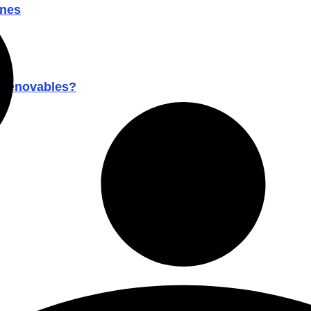
ones
s renovables?