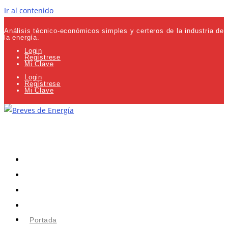
Ir al contenido
Análisis técnico-económicos simples y certeros de la industria de
la energía.
Login
Regístrese
Mi Clave
Login
Regístrese
Mi Clave
Portada