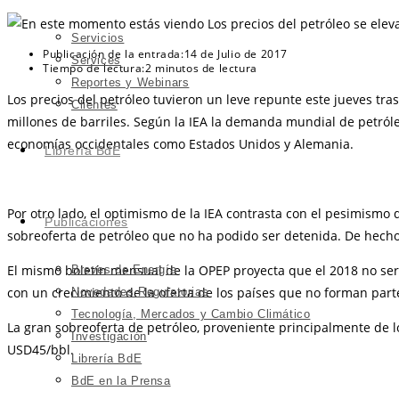
Servicios
Publicación de la entrada:
14 de Julio de 2017
Services
Tiempo de lectura:
2 minutos de lectura
Reportes y Webinars
Los precios del petróleo tuvieron un leve repunte este jueves tra
Clientes
millones de barriles. Según la IEA la demanda mundial de petró
economías occidentales como Estados Unidos y Alemania.
Librería BdE
Por otro lado, el optimismo de la IEA contrasta con el pesimismo d
Publicaciones
sobreoferta de petróleo que no ha podido ser detenida. De hecho,
El mismo boletín mensual de la OPEP proyecta que el 2018 no se
Breves de Energía
con un crecimiento de la oferta de los países que no forman parte
Novedades Regulatorias
Tecnología, Mercados y Cambio Climático
La gran sobreoferta de petróleo, proveniente principalmente de 
Investigación
USD45/bbl.
Librería BdE
BdE en la Prensa