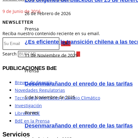
Los orígenes del blackout del 25 de febrer
9 de Junio de 2016
26 de Febrero de 2026
NEWSLETTER
Prensa
Reciba nuestro contenido reciente en su email.
¿Es eficiente la transición chilena a las t
OK
Search
11 de Noviembre de 2025
PUBLICACIONES BdE
Prensa
Breves de Energía
Desenmarañando el enredo de las tarifas
Novedades Regulatorias
5 de Noviembre de 2025
Tecnología, Mercados y Cambio Climático
Investigación
Breves
Librería BdE
BdE en la Prensa
Desenmarañando el enredo de las tarifas
Servicios