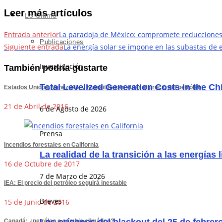
Leer más artículos
Lo Último
Entrada anterior
La paradoja de México: compromete reducciones 
Publicaciones
Siguiente entrada
La energía solar se impone en las subastas de
Investigación
También podría gustarte
Total Levelized Generation Costs in the C
Estados Unidos, Venezuela y Kuwait hacen subir el precio del petróleo
21 de Abril de 2016
6 de Agosto de 2026
Prensa
Incendios forestales en California
La realidad de la transición a las energías 
16 de Octubre de 2017
7 de Marzo de 2026
IEA: El precio del petróleo seguirá inestable
Breves
15 de Junio de 2016
Canadá: ¿petróleo o cambio climático?