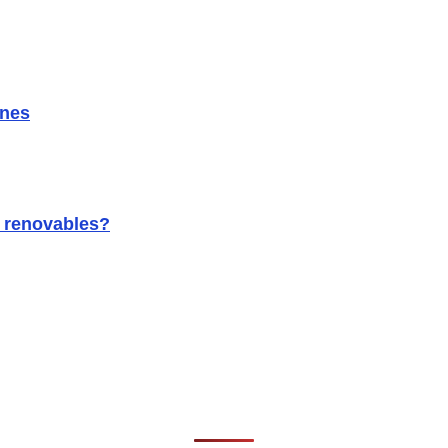
ones
s renovables?