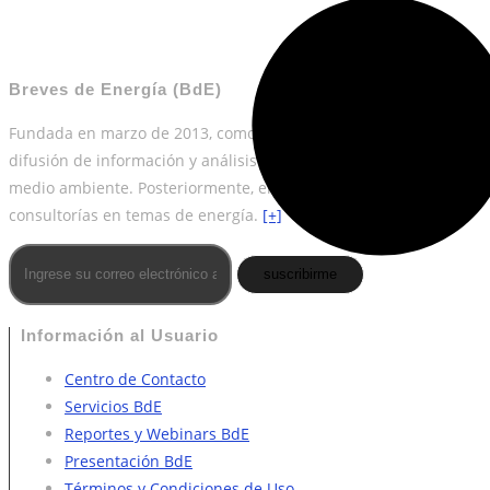
Breves de Energía (BdE)
Fundada en marzo de 2013, como una plataforma de desarrollo y
difusión de información y análisis estratégico en temas de energí
medio ambiente. Posteriormente, en 2018 sumó los servicios de
consultorías en temas de energía.
[+]
suscribirme
Información al Usuario
Centro de Contacto
Servicios BdE
Reportes y Webinars BdE
Presentación BdE
Términos y Condiciones de Uso