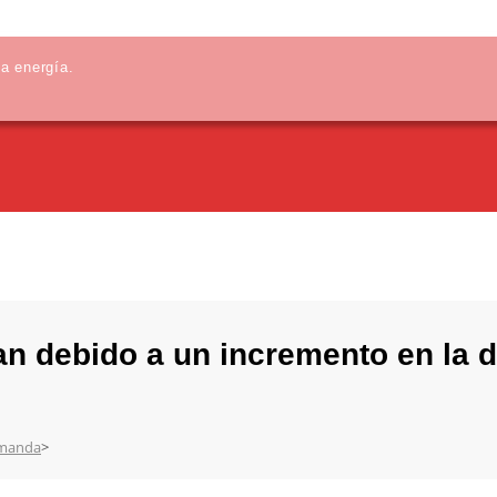
la energía.
van debido a un incremento en la
demanda
>