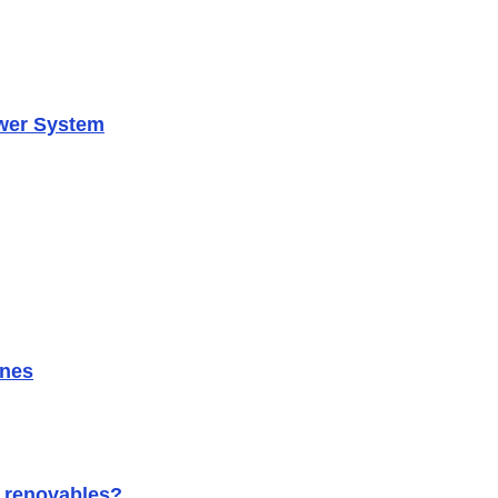
ower System
ones
s renovables?