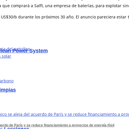
 que comprará a Salft, una empresa de baterías, para explotar sin
n US$30/b durante los próximos 30 año. El anuncio pareciera est
ria del petróleo
hilean Power System
 solar
limpias
erdo de París y se reduce financiamiento a proyectos de energía fósil