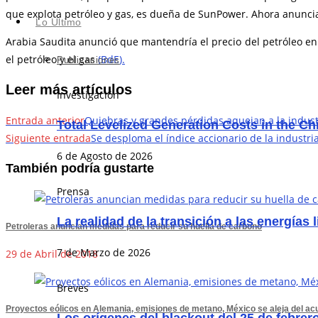
que explota petróleo y gas, es dueña de SunPower. Ahora anuncia
Lo Último
Arabia Saudita anunció que mantendría el precio del petróleo e
el petróleo y el gas
(BdE).
Publicaciones
Leer más artículos
Investigación
Entrada anterior
Quiebras y grandes pérdidas aquejan a la indust
Total Levelized Generation Costs in the C
Siguiente entrada
Se desploma el índice accionario de la industria
6 de Agosto de 2026
También podría gustarte
Prensa
La realidad de la transición a las energías 
Petroleras anuncian medidas para reducir su huella de carbono
7 de Marzo de 2026
29 de Abril de 2018
Breves
Proyectos eólicos en Alemania, emisiones de metano, México se aleja del acu