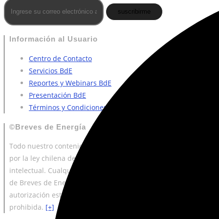
suscribirme
Información al Usuario
Centro de Contacto
Servicios BdE
Reportes y Webinars BdE
Presentación BdE
Términos y Condiciones de Uso
©Breves de Energía
Todo nuestro contenido está protegido
por la ley chilena de propiedad
intelectual. Cualquier uso del material
de Breves de Energía sin expresa
autorización está estrictamente
prohibida.
[+]