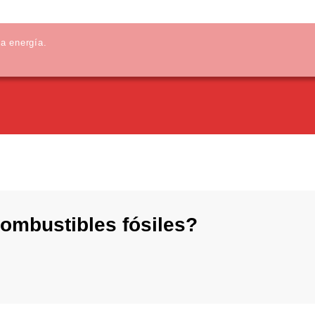
la energía.
combustibles fósiles?