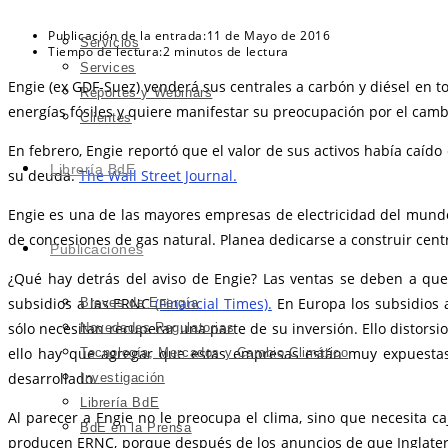
Publicación de la entrada:
11 de Mayo de 2016
Servicios
Tiempo de lectura:
2 minutos de lectura
Services
Engie (ex GDF-Suez) venderá sus centrales a carbón y diésel en to
Reportes y Webinars
energías fósiles y quiere manifestar su preocupación por el camb
Clientes
En febrero, Engie reportó que el valor de sus activos había caíd
Librería BdE
su deuda.
The Wall Street Journal.
Engie es una de las mayores empresas de electricidad del mundo
de concesiones de gas natural. Planea dedicarse a construir centr
Publicaciones
¿Qué hay detrás del aviso de Engie? Las ventas se deben a que e
subsidios a las ERNC
(Financial Times).
En Europa los subsidios 
Breves de Energía
sólo necesitan recuperar una parte de su inversión. Ello distors
Novedades Regulatorias
ello hay que agregar que estas empresas están muy expuestas 
Tecnología, Mercados y Cambio Climático
desarrollado.
Investigación
Librería BdE
Al parecer a Engie no le preocupa el clima, sino que necesita
BdE en la Prensa
producen ERNC, porque después de los anuncios de que Inglaterr