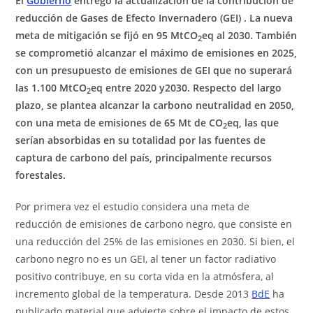
El
Gobierno
entregó la actualización de la contribución de
reducción de Gases de Efecto Invernadero (GEI) . La nueva
meta de mitigación se fijó en 95 MtCO
eq al 2030. También
2
se comprometió alcanzar el máximo de emisiones en 2025,
con un presupuesto de emisiones de GEI que no superará
las 1.100 MtCO
eq entre 2020 y2030. Respecto del largo
2
plazo, se plantea alcanzar la carbono neutralidad en 2050,
con una meta de emisiones de 65 Mt de CO
eq, las que
2
serían absorbidas en su totalidad por las fuentes de
captura de carbono del país, principalmente recursos
forestales.
Por primera vez el estudio considera una meta de
reducción de emisiones de carbono negro, que consiste en
una reducción del 25% de las emisiones en 2030. Si bien, el
carbono negro no es un GEI, al tener un factor radiativo
positivo contribuye, en su corta vida en la atmósfera, al
incremento global de la temperatura. Desde 2013
BdE
ha
publicado material que advierte sobre el impacto de estos