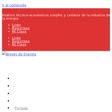
Ir al contenido
Análisis técnico-económicos simples y certeros de la industria de
la energía.
Login
Regístrese
Mi Clave
Login
Regístrese
Mi Clave
Portada