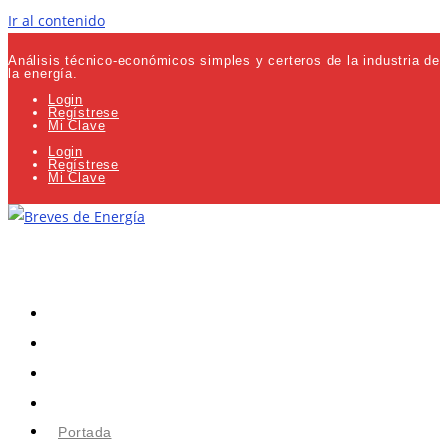
Ir al contenido
Análisis técnico-económicos simples y certeros de la industria de
la energía.
Login
Regístrese
Mi Clave
Login
Regístrese
Mi Clave
Portada