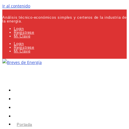
Ir al contenido
Análisis técnico-económicos simples y certeros de la industria de
la energía.
Login
Regístrese
Mi Clave
Login
Regístrese
Mi Clave
Portada