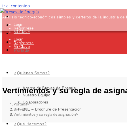
Ir al contenido
Análisis técnico-económicos simples y certeros de la industria de 
Login
Regístrese
Mi Clave
Login
Regístrese
Mi Clave
Portada
¿Quiénes Somos?
Acerca de Breves de Energía
Vertimientos y su regla de asign
Nuestro Equipo
Colaboradores
Portada
>
Breves
>
BdE – Brochure de Presentación
Vertimientos y su regla de asignación
>
¿Qué Hacemos?