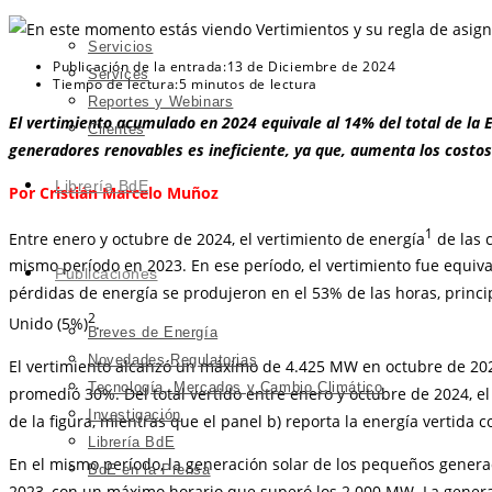
Servicios
Publicación de la entrada:
13 de Diciembre de 2024
Services
Tiempo de lectura:
5 minutos de lectura
Reportes y Webinars
El vertimiento acumulado en 2024 equivale al 14% del total de la 
Clientes
generadores renovables es ineficiente, ya que, aumenta los costos
Librería BdE
Por Cristián Marcelo Muñoz
1
Entre enero y octubre de 2024, el vertimiento de energía
de las 
mismo período en 2023. En ese período, el vertimiento fue equival
Publicaciones
pérdidas de energía se produjeron en el 53% de las horas, princip
2
Unido (5%)
.
Breves de Energía
Novedades Regulatorias
El vertimiento alcanzó un máximo de 4.425 MW en octubre de 2024
Tecnología, Mercados y Cambio Climático
promedió 30%. Del total vertido entre enero y octubre de 2024, el
Investigación
de la figura, mientras que el panel b) reporta la energía vertida
Librería BdE
En el mismo período, la generación solar de los pequeños genera
BdE en la Prensa
2023, con un máximo horario que superó los 2.000 MW. La generaci