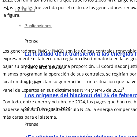
estas centrales fue vertida por el resto de los generadores renov
Lo Último
la figura.
Publicaciones
Prensa
Los generadores PMG y PMGD son las únicas centrales renovables q
La realidad de la transición a las energías 
expresamente establece una regla no discriminatoria en la asignac
bajar su producción en la misma proporción. El Coordinador justi
7 de Marzo de 2026
mismos programan la operación de sus centrales, se regirían por 
local en donde inyectan su generación ―una situación que ha ven
Breves
3
Panel de Expertos en sus dictámenes N°44 y N°45 de 2023
.
Los orígenes del blackout del 25 de febrer
Con todo, entre enero y octubre de 2024, los pagos que han re
26 de Febrero de 2026
haberse aplicado la regla del artículo N°45, la energía compens
más caras para el sistema.
Prensa