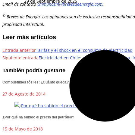
29 de Septiembre de 2025
Email de contacto
cmmunozm@brevesdeenergia.com
.
©
Breves de Energía. Las opiniones son de exclusiva responsabilidad d
propiedad intelectual.
Leer más artículos
Entrada anterior
Tarifas y el shock en el consumo de electricidad
Siguiente entrada
Electricidad en Chile: ¿Por qué la falla de una 
También podría gustarte
Combustibles fósiles: ¿Cuánto queda?
27 de Agosto de 2014
¿Por qué ha subido el precio del petróleo?
15 de Mayo de 2018