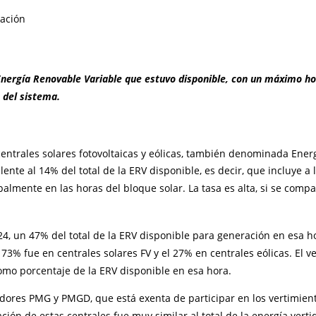
Energía Renovable Variable que estuvo disponible, con un máximo hor
 del sistema.
centrales solares fotovoltaicas y eólicas, también denominada Ener
ente al 14% del total de la ERV disponible, es decir, que incluye a
almente en las horas del bloque solar. La tasa es alta, si se compa
, un 47% del total de la ERV disponible para generación en esa ho
 73% fue en centrales solares FV y el 27% en centrales eólicas. El v
 como porcentaje de la ERV disponible en esa hora.
dores PMG y PMGD, que está exenta de participar en los vertimien
ón de estas centrales fue muy similar al total de la energía vert