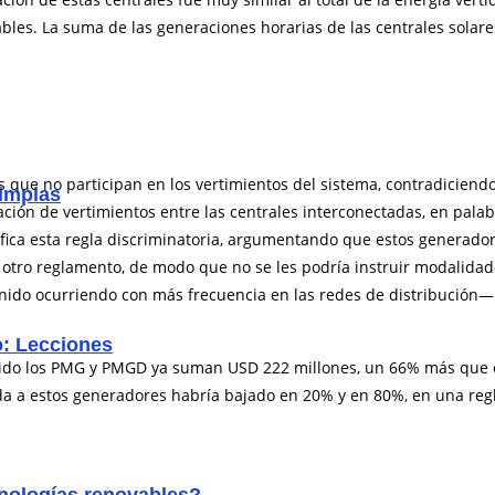
ables. La suma de las generaciones horarias de las centrales solar
ue no participan en los vertimientos del sistema, contradiciendo 
limpias
ión de vertimientos entre las centrales interconectadas, en palabr
fica esta regla discriminatoria, argumentando que estos generadores
otro reglamento, de modo que no se les podría instruir modalidade
ido ocurriendo con más frecuencia en las redes de distribución―. L
o: Lecciones
cibido los PMG y PMGD ya suman USD 222 millones, un 66% más qu
ada a estos generadores habría bajado en 20% y en 80%, en una reg