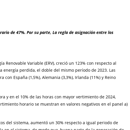
ario de 47%. Por su parte, La regla de asignación entre los
gía Renovable Variable (ERV), creció un 123% con respecto al
 la energía perdida, el doble del mismo período de 2023. Las
ra con España (1,5%), Alemania (3,3%), Irlanda (11%) y Reino
ra y en el 10% de las horas con mayor vertimiento de 2024,
ertimiento horario se muestran en valores negativos en el panel a)
tos del sistema, aumentó un 30% respecto a igual periodo de
ida en el sistema, de modo que, buena parte de la generación de