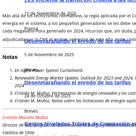
¿Es eficiente la transición chilena a las t
11 de Noviembre de 2025
Más allá de los tecnicismos normativos, la regla aplicada por el 
energía en el sistema, a los pequeños generadores se les debe s
Prensa
cada megavatio-hora generado en 2024, recursos que, sin duda, pod
adjudicada por la CNE el primer semestre de este año, estos cost
Desenmarañando el enredo de las tarifas
5 de Noviembre de 2025
Notas
Breves
En Inglés Power System Curtailment.
Renewable Energy Market Update, Outlook for 2023 and 2024, I
Desenmarañando el enredo de las tarifas
2024
Cristián M. Muñoz, Vertimientos de energía renovable y los cos
24 de Octubre de 2025
Cristián M. Muñoz, Notas sobre las licitaciones de energía suje
Breves
Cristián Marcelo Muñoz
Costos Nivelados Totales de Generación en
Director de BdE, profesor de Economía de la Energía y Medio Ambiente 
Católica de Chile.