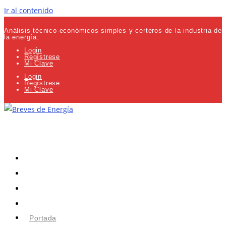
Ir al contenido
Análisis técnico-económicos simples y certeros de la industria de
la energía.
Login
Regístrese
Mi Clave
Login
Regístrese
Mi Clave
Portada