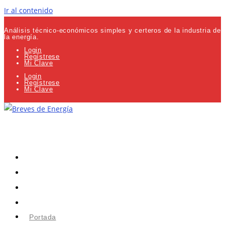
Ir al contenido
Análisis técnico-económicos simples y certeros de la industria de
la energía.
Login
Regístrese
Mi Clave
Login
Regístrese
Mi Clave
Portada